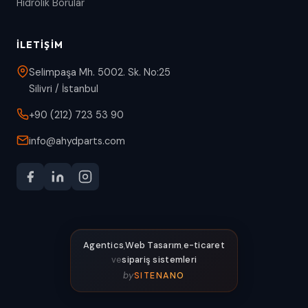
Hidrolik Borular
İLETIŞIM
Selimpaşa Mh. 5002. Sk. No:25
Silivri / İstanbul
+90 (212) 723 53 90
info@ahydparts.com
Agentics
,
Web Tasarım
,
e-ticaret
ve
sipariş sistemleri
by
SITENANO