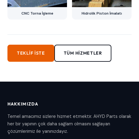
CNC Torna İşleme
Hidrolik Piston İmalatı
TEKLIF İSTE
TÜM HIZMETLER
HAKKIMIZDA
Temel amacımız sizlere hizmet etmektir. AHYD Parts olarak
her bir yapının çok daha sağlam olmasını sağlayan
çözümlerimiz ile yanınızdayız.